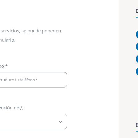
 servicios, se puede poner en
mulario.
ono
*
tención de
*