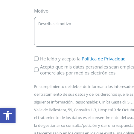
Motivo
He leído y acepto la
Política de Privacidad
Acepto que mis datos personales sean emplea
comerciales por medios electrónicos.
En cumplimiento del deber de informar a los interesados
del tratamiento de sus datos y de los derechos que le as
siguiente información. Responsable: Cliníca Gastaldi, S.L.
Abrir barra de herramientas
Valle de Ballestera, 59, Consulta 1-3, Hospital 9 de Octub
el tratamiento de los datos es el consentimiento del usua
la de gestionar su consulta/petición y dar una respuesta
a terceros salvo en los casos en los que exista una oblig