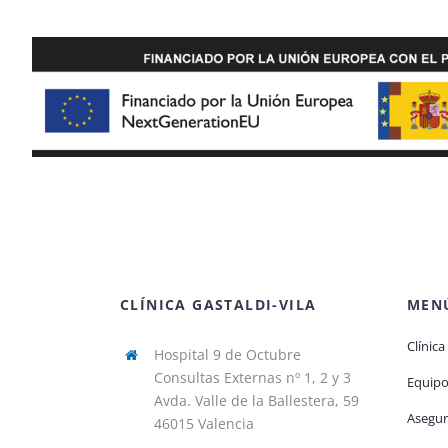
CLÍNICA GASTALDI-VILA
MENÚ
Clínica
Hospital 9 de Octubre
Consultas Externas nº 1, 2 y 3
Equip
Avda. Valle de la Ballestera, 59
Asegur
46015 Valencia